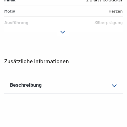
Motiv
Herzen
Ausführung
Silberprägung
Material
Papier
Hafteigenschaft
permanent
EAN
4008705035095
Zusätzliche Informationen
Beschreibung