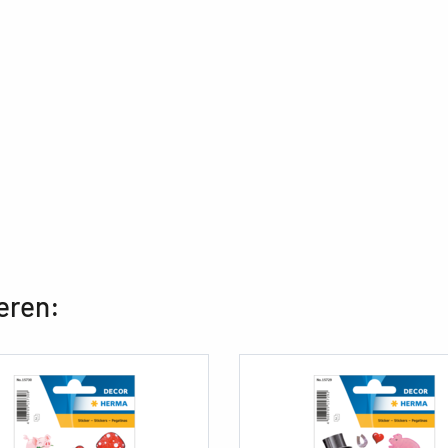
eren: