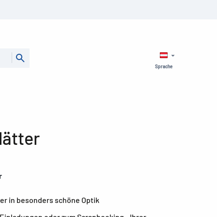
Sprache
lätter
r
ker in besonders schöne Optik
 Einladungen oder zum Scrapbooking - Ihrer