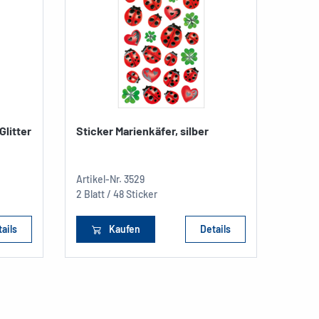
Glitter
Sticker Marienkäfer, silber
Stick
A5,...
Artikel
Artikel-Nr.
3529
A5
2 Blatt / 48 Sticker
1 Stüc
ails
Kaufen
Details