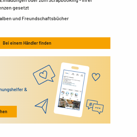
enzen gesetzt
eralben und Freundschaftsbücher
Bei einem Händler finden
dnungshelfer &
ehen