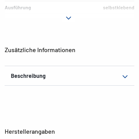
Ausführung
selbstklebend
Material
Papier
Hafteigenschaft
permanent
EAN
4008705054393
Zusätzliche Informationen
Beschreibung
Herstellerangaben