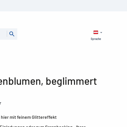
Sprache
enblumen, beglimmert
r
hier mit feinem Glittereffekt
 Einladungen oder zum Scrapbooking - Ihrer