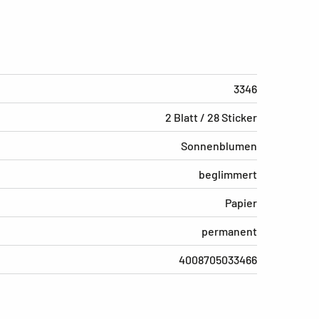
3346
2 Blatt / 28 Sticker
Sonnenblumen
beglimmert
Papier
permanent
4008705033466