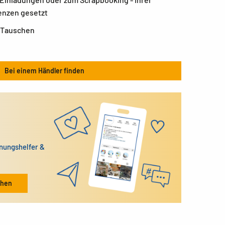
enzen gesetzt
 Tauschen
Bei einem Händler finden
dnungshelfer &
ehen