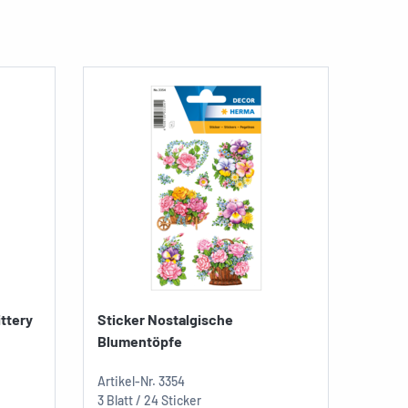
ttery
Sticker Nostalgische
Stick
Blumentöpfe
Flügel
Artikel-Nr.
3354
Artikel
3 Blatt / 24 Sticker
1 Blatt