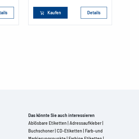
ails
Kaufen
Details
Das könnte Sie auch interessieren
Ablösbare Etiketten
|
Adressaufkleber
|
Buchschoner
|
CD-Etiketten
|
Farb-und
Markierungspunkte
|
Farbige Etiketten
|