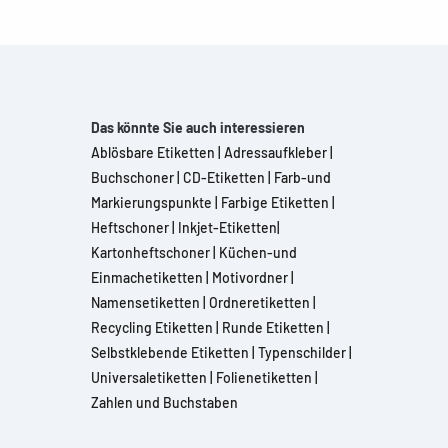
Das könnte Sie auch interessieren
Ablösbare Etiketten
|
Adressaufkleber
|
Buchschoner
|
CD-Etiketten
|
Farb-und
Markierungspunkte
|
Farbige Etiketten
|
Heftschoner
|
Inkjet-Etiketten
|
Kartonheftschoner
|
Küchen-und
Einmachetiketten
|
Motivordner
|
Namensetiketten
|
Ordneretiketten
|
Recycling Etiketten
|
Runde Etiketten
|
Selbstklebende Etiketten
|
Typenschilder
|
Universaletiketten
|
Folienetiketten
|
Zahlen und Buchstaben