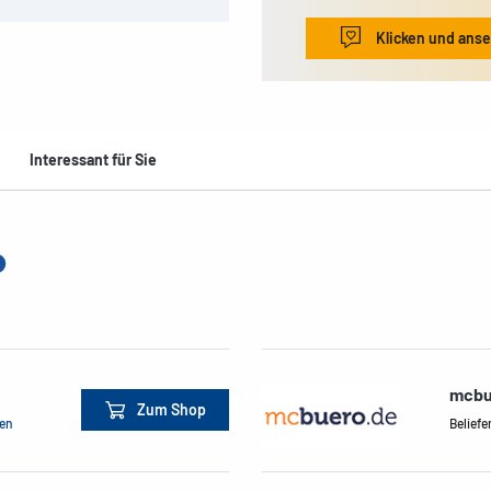
Klicken und ans
Interessant für Sie
mcbu
Zum Shop
men
Beliefe