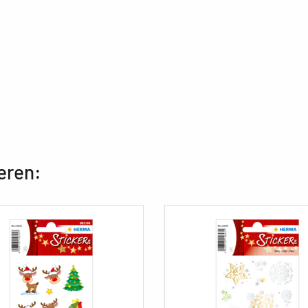
eren: