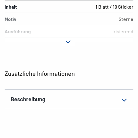
Inhalt
1 Blatt / 19 Sticker
Motiv
Sterne
Ausführung
irisierend
Material
Holographiefolie
Hafteigenschaft
permanent
Farbe
silber
Zusätzliche Informationen
EAN
4008705039017
Beschreibung