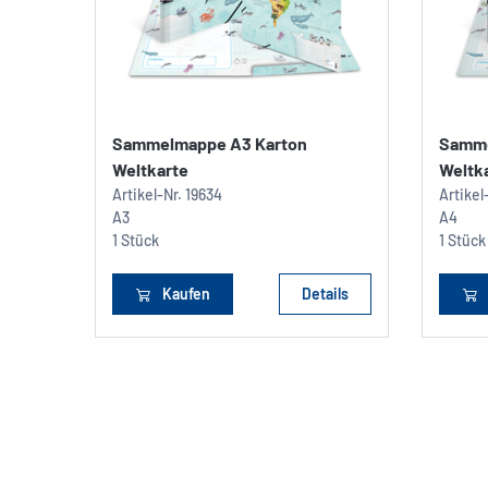
Sammelmappe A3 Karton
Samme
Weltkarte
Weltk
Artikel-Nr.
19634
Artikel
A3
A4
1 Stück
1 Stück
Kaufen
Details