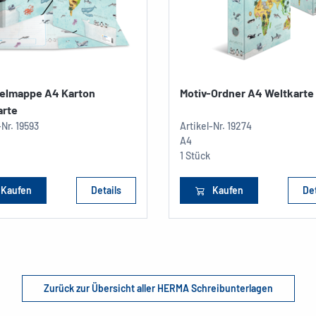
lmappe A4 Karton
Motiv-Ordner A4 Weltkarte
arte
-Nr.
19593
Artikel-Nr.
19274
A4
1 Stück
Kaufen
Details
Kaufen
Det
Zurück zur Übersicht aller HERMA Schreibunterlagen