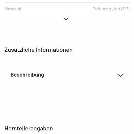
Material
Polypropylen (PP)
Ausführung
Blauer Rand
Umwelt
PVC-frei, weichmacherfrei
EAN
4008705202336
Zusätzliche Informationen
Beschreibung
Herstellerangaben