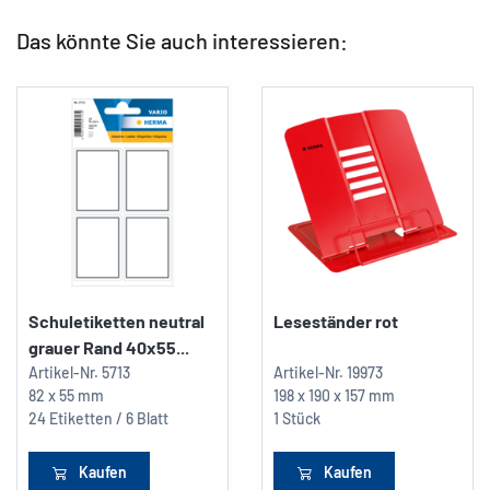
Das könnte Sie auch interessieren:
Schuletiketten neutral
Leseständer rot
grauer Rand 40x55...
Artikel-Nr.
5713
Artikel-Nr.
19973
82 x 55 mm
198 x 190 x 157 mm
24 Etiketten / 6 Blatt
1 Stück
Kaufen
Kaufen