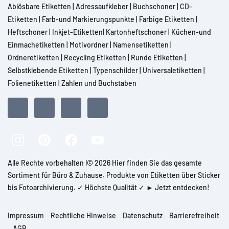
Ablösbare Etiketten
|
Adressaufkleber
|
Buchschoner
|
CD-
Etiketten
|
Farb-und Markierungspunkte
|
Farbige Etiketten
|
Heftschoner
|
Inkjet-Etiketten
|
Kartonheftschoner
|
Küchen-und
Einmachetiketten
|
Motivordner
|
Namensetiketten
|
Ordneretiketten
|
Recycling Etiketten
|
Runde Etiketten
|
Selbstklebende Etiketten
|
Typenschilder
|
Universaletiketten
|
Folienetiketten
|
Zahlen und Buchstaben
Alle Rechte vorbehalten l© 2026 Hier finden Sie das gesamte
Sortiment für Büro & Zuhause. Produkte von Etiketten über Sticker
bis Fotoarchivierung. ✓ Höchste Qualität ✓ ► Jetzt entdecken!
Impressum
Rechtliche Hinweise
Datenschutz
Barrierefreiheit
AGB