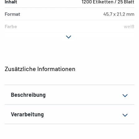
Inhalt
1200 Etiketten / 25 Blatt
Format
45,7 x 21,2 mm
Farbe
weiß
Hafteigenschaft
extrem stark haftend
Druckertyp
Laser, Copy
Form der Ecken
abgerundet
Zusätzliche Informationen
Material
Folie, matt
Geeignet für
Sicherheit/Verschluss
Beschreibung
EAN
4008705042321
Verarbeitung