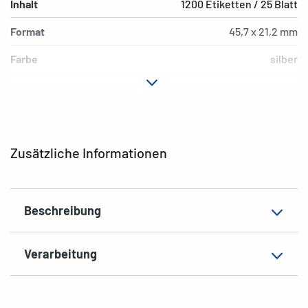
Inhalt
1200 Etiketten / 25 Blatt
Format
45,7 x 21,2 mm
Farbe
silber
Hafteigenschaft
permanent
Druckertyp
Laser, Copy
Form der Ecken
abgerundet
Zusätzliche Informationen
Material
Polyesterfolie, glänzend
EAN
4008705040976
Beschreibung
Verarbeitung