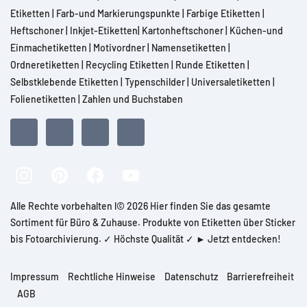
Etiketten
|
Farb-und Markierungspunkte
|
Farbige Etiketten
|
Heftschoner
|
Inkjet-Etiketten
|
Kartonheftschoner
|
Küchen-und
Einmachetiketten
|
Motivordner
|
Namensetiketten
|
Ordneretiketten
|
Recycling Etiketten
|
Runde Etiketten
|
Selbstklebende Etiketten
|
Typenschilder
|
Universaletiketten
|
Folienetiketten
|
Zahlen und Buchstaben
Alle Rechte vorbehalten l© 2026 Hier finden Sie das gesamte
Sortiment für Büro & Zuhause. Produkte von Etiketten über Sticker
bis Fotoarchivierung. ✓ Höchste Qualität ✓ ► Jetzt entdecken!
Impressum
Rechtliche Hinweise
Datenschutz
Barrierefreiheit
AGB