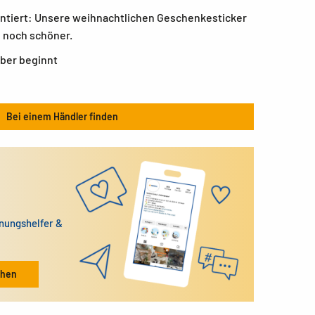
tiert: Unsere weihnachtlichen Geschenkesticker
 noch schöner.
uber beginnt
Bei einem Händler finden
dnungshelfer &
ehen