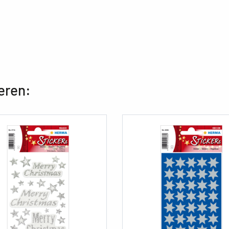
eren: