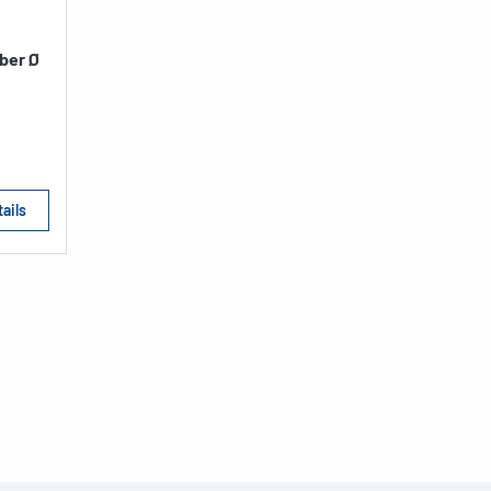
lber Ø
ails