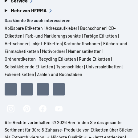
Service
Mehr von HERMA
Das könnte Sie auch interessieren
Ablösbare Etiketten
|
Adressaufkleber
|
Buchschoner
|
CD-
Etiketten
|
Farb-und Markierungspunkte
|
Farbige Etiketten
|
Heftschoner
|
Inkjet-Etiketten
|
Kartonheftschoner
|
Küchen-und
Einmachetiketten
|
Motivordner
|
Namensetiketten
|
Ordneretiketten
|
Recycling Etiketten
|
Runde Etiketten
|
Selbstklebende Etiketten
|
Typenschilder
|
Universaletiketten
|
Folienetiketten
|
Zahlen und Buchstaben
Alle Rechte vorbehalten l© 2026 Hier finden Sie das gesamte
Sortiment für Büro & Zuhause. Produkte von Etiketten über Sticker
bis Fotoarchivierung. ✓ Höchste Qualität ✓ ► Jetzt entdecken!