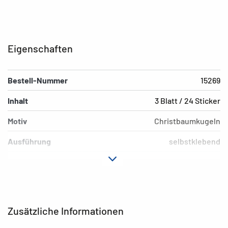
Eigenschaften
Bestell-Nummer
15269
Inhalt
3 Blatt / 24 Sticker
Motiv
Christbaumkugeln
Ausführung
selbstklebend
Material
Papier
Hafteigenschaft
permanent
EAN
4008705152693
Zusätzliche Informationen