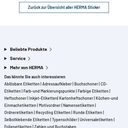
Zurück zur Übersicht aller HERMA Sticker
Beliebte Produkte
Service
Mehr von HERMA
Das könnte Sie auch interessieren
Ablösbare Etiketten
|
Adressaufkleber
|
Buchschoner
|
CD-
Etiketten
|
Farb-und Markierungspunkte
|
Farbige Etiketten
|
Heftschoner
|
Inkjet-Etiketten
|
Kartonheftschoner
|
Küchen-und
Einmachetiketten
|
Motivordner
|
Namensetiketten
|
Ordneretiketten
|
Recycling Etiketten
|
Runde Etiketten
|
Selbstklebende Etiketten
|
Typenschilder
|
Universaletiketten
|
Folienetiketten
|
Zahlen und Buchstaben