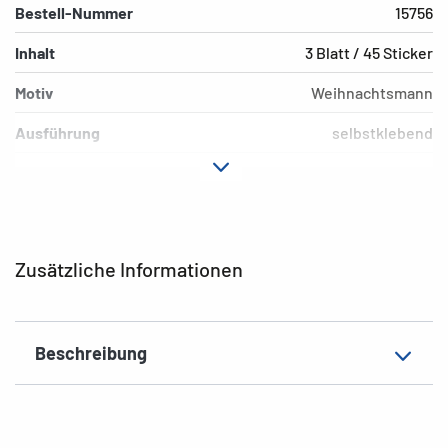
Bestell-Nummer
15756
Inhalt
3 Blatt / 45 Sticker
Motiv
Weihnachtsmann
Ausführung
selbstklebend
Material
Papier
Hafteigenschaft
permanent
Farbe
bunt
Zusätzliche Informationen
EAN
4008705157568
Beschreibung