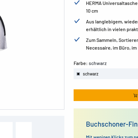
HERMA Universaltasche, 
10 cm
Aus langlebigem, wiede
erhältlich in vielen pra
Zum Sammeln, Sortieren
Necessaire, im Büro, im
Farbe:
schwarz
schwarz
Buchschoner-Fin
Mit wenigen Klicks zum p