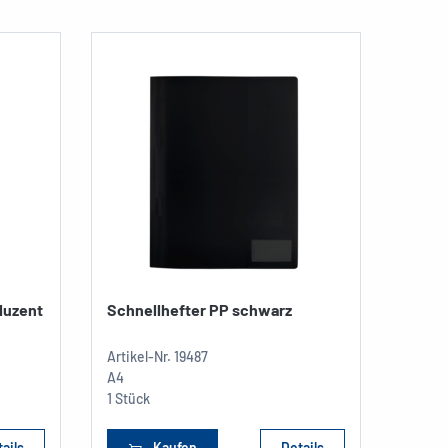
luzent
Schnellhefter PP schwarz
Multi
Artikel-Nr.
19487
Artikel
A4
A5
1 Stück
1 Stüc
ails
Kaufen
Details