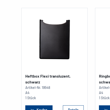
Heftbox Flexi transluzent,
Ringb
schwarz
schwa
Artikel-Nr.
19548
Artikel
A4
A4
1 Stück
1 Stück
Kaufen
Details