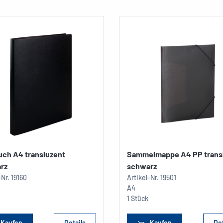
uch A4 transluzent
Sammelmappe A4 PP trans
rz
schwarz
-Nr.
19160
Artikel-Nr.
19501
A4
1 Stück
Kaufen
Details
Kaufen
Det