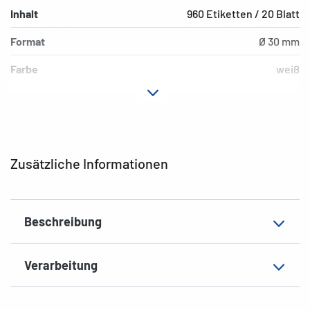
Inhalt
960 Etiketten / 20 Blatt
Format
Ø 30 mm
Farbe
weiß
Hafteigenschaft
ablösbar
Druckertyp
Laser, Copy
Material
Polyesterfolie, matt
Zusätzliche Informationen
Zusatzeigenschaften
wetterfest
EAN
4008705045711
Beschreibung
Verarbeitung