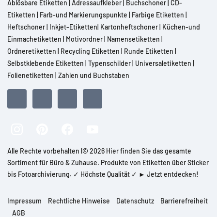
Ablösbare Etiketten
|
Adressaufkleber
|
Buchschoner
|
CD-
Etiketten
|
Farb-und Markierungspunkte
|
Farbige Etiketten
|
Heftschoner
|
Inkjet-Etiketten
|
Kartonheftschoner
|
Küchen-und
Einmachetiketten
|
Motivordner
|
Namensetiketten
|
Ordneretiketten
|
Recycling Etiketten
|
Runde Etiketten
|
Selbstklebende Etiketten
|
Typenschilder
|
Universaletiketten
|
Folienetiketten
|
Zahlen und Buchstaben
Alle Rechte vorbehalten l© 2026 Hier finden Sie das gesamte
Sortiment für Büro & Zuhause. Produkte von Etiketten über Sticker
bis Fotoarchivierung. ✓ Höchste Qualität ✓ ► Jetzt entdecken!
Impressum
Rechtliche Hinweise
Datenschutz
Barrierefreiheit
AGB