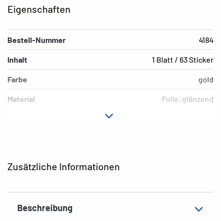
Eigenschaften
Bestell-Nummer
4184
Inhalt
1 Blatt / 63 Sticker
Farbe
gold
Material
Folie, glänzend
Hafteigenschaft
permanent
Motiv
0-9
EAN
4008705041843
Zusätzliche Informationen
Beschreibung