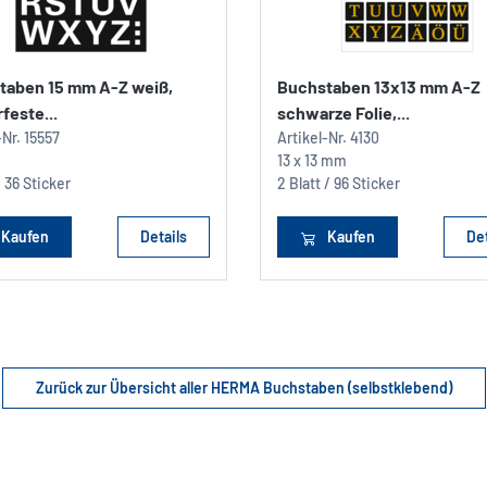
taben 15 mm A-Z weiß,
Buchstaben 13x13 mm A-Z
feste...
schwarze Folie,...
-Nr.
15557
Artikel-Nr.
4130
13 x 13 mm
/ 36 Sticker
2 Blatt / 96 Sticker
Kaufen
Details
Kaufen
Det
Zurück zur Übersicht aller HERMA Buchstaben (selbstklebend)