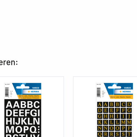
eren: