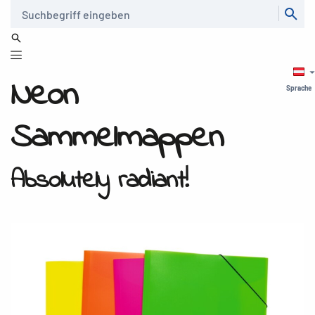
Suche
Neon
Sprache
Sammelmappen
Absolutely radiant!