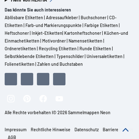
Das könnte Sie auch interessieren
Ablösbare Etiketten
|
Adressaufkleber
|
Buchschoner
|
CD-
Etiketten
|
Farb-und Markierungspunkte
|
Farbige Etiketten
|
Heftschoner
|
Inkjet-Etiketten
|
Kartonheftschoner
|
Küchen-und
Einmachetiketten
|
Motivordner
|
Namensetiketten
|
Ordneretiketten
|
Recycling Etiketten
|
Runde Etiketten
|
Selbstklebende Etiketten
|
Typenschilder
|
Universaletiketten
|
Folienetiketten
|
Zahlen und Buchstaben
Alle Rechte vorbehalten l© 2026 Sammelmappen Neon
Impressum
Rechtliche Hinweise
Datenschutz
Barrierefreiheit
AGB