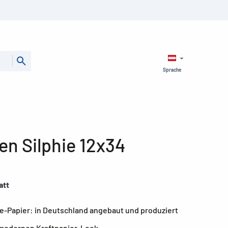
Sprache
en Silphie 12x34
att
e-Papier: in Deutschland angebaut und produziert
 modernen Kraftpapier-Look