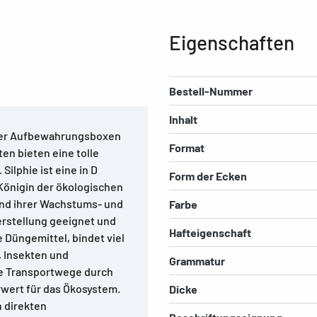
Eigenschaften
Bestell-Nummer
Inhalt
der Aufbewahrungsboxen
Format
en bieten eine tolle
Silphie ist eine in D
Form der Ecken
 Königin der ökologischen
rund ihrer Wachstums- und
Farbe
rstellung geeignet und
Hafteigenschaft
 Düngemittel, bindet viel
 Insekten und
Grammatur
ze Transportwege durch
rwert für das Ökosystem.
Dicke
n direkten