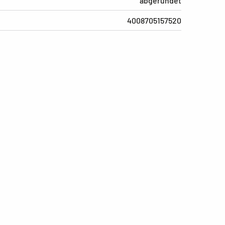
abgerundet
4008705157520