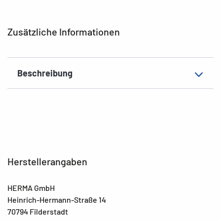
Hafteigenschaft
naturbraun
Grammatur
16 Etiketten / 4 Blatt
Zusätzliche Informationen
Dicke
Küche
Beschriftungseignung
abgerundet
Beschreibung
EAN
4008705157506
Herstellerangaben
HERMA GmbH
Heinrich-Hermann-Straße 14
70794 Filderstadt