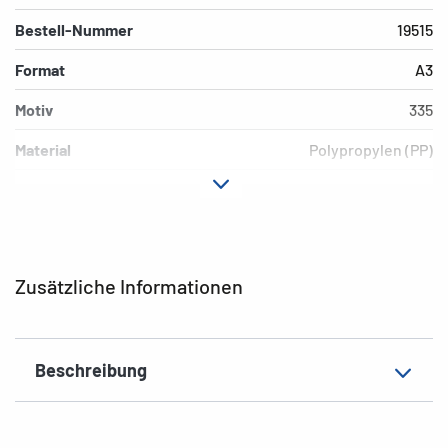
Bestell-Nummer
19515
Format
A3
Motiv
335
Material
Polypropylen (PP)
Farbe
Orange
Zusatzeigenschaften
Gummi-Eckspanner
EAN
4008705195157
Zusätzliche Informationen
Beschreibung