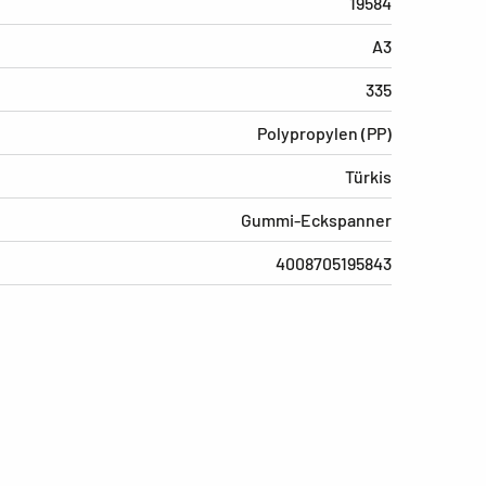
19584
A3
335
Polypropylen (PP)
Türkis
Gummi-Eckspanner
4008705195843