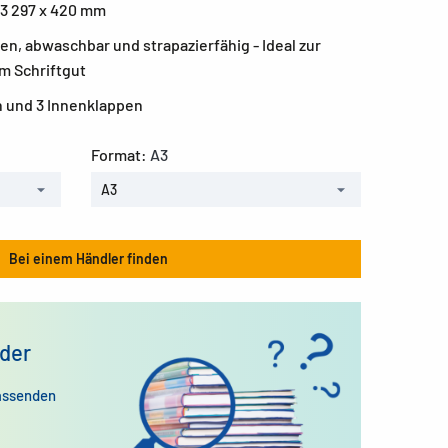
3 297 x 420 mm
en, abwaschbar und strapazierfähig - Ideal zur
m Schriftgut
 und 3 Innenklappen
Format:
A3
A3
Bei einem Händler finden
der
assenden