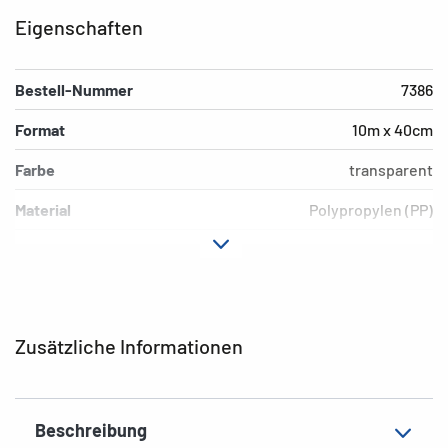
Eigenschaften
Bestell-Nummer
7386
Format
10m x 40cm
Farbe
transparent
Material
Polypropylen (PP)
Ausführung
nichtklebend
EAN
4008705073868
Zusätzliche Informationen
Beschreibung