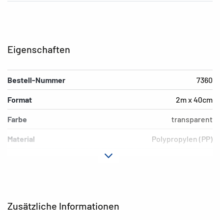
Eigenschaften
Bestell-Nummer
7360
Format
2m x 40cm
Farbe
transparent
Material
Polypropylen (PP)
Ausführung
nichtklebend
EAN
4008705073608
Zusätzliche Informationen