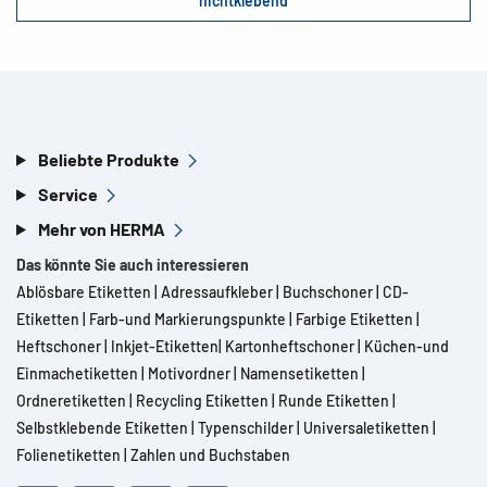
nichtklebend
Beliebte Produkte
Service
Mehr von HERMA
Das könnte Sie auch interessieren
Ablösbare Etiketten
|
Adressaufkleber
|
Buchschoner
|
CD-
Etiketten
|
Farb-und Markierungspunkte
|
Farbige Etiketten
|
Heftschoner
|
Inkjet-Etiketten
|
Kartonheftschoner
|
Küchen-und
Einmachetiketten
|
Motivordner
|
Namensetiketten
|
Ordneretiketten
|
Recycling Etiketten
|
Runde Etiketten
|
Selbstklebende Etiketten
|
Typenschilder
|
Universaletiketten
|
Folienetiketten
|
Zahlen und Buchstaben