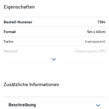
Eigenschaften
Bestell-Nummer
7384
Format
5m x 40cm
Farbe
transparent
Material
Polypropylen (PP)
Ausführung
nichtklebend
EAN
4008705073844
Zusätzliche Informationen
Beschreibung